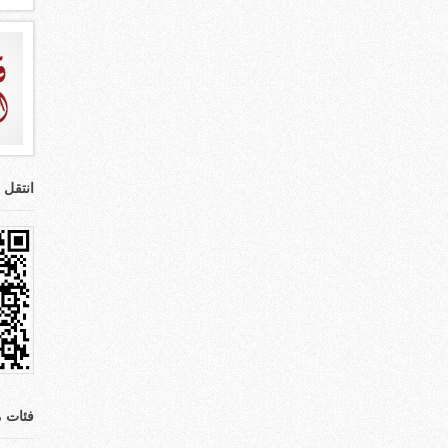
انتقل 
فئات م