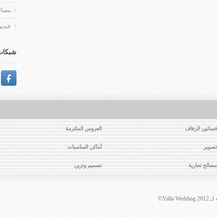
مصالح
فيديو
شبكات 
فساتين الزفاف
العروس الملتزمة
تصوير
أماكن المناسبات
مصالح تجارية
تصميم وتزين
Yall©