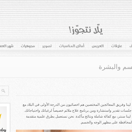
ف
علاقات
العريس
أماكن المناسبات
تصوير
مجوهرات
شهر الع
جسم والبشرة
ينا وفريق المعالجين المختصين هم اخصائيون من الدرجة الأولى في البلاد مع
جلسات تقدير واستشارة ومن برنامج علاج ملائم خصيصاً لرغباتك واحتياجاتك.
لينا سنتر، مع كفالة شاملة ونتائج مأكدة. نحن نستعمل بطرق علمية متقدمة
والمحافظة على مظهر الوجه والجسم.