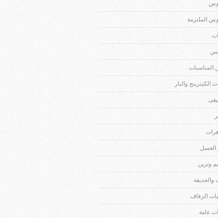
وس
وس الملتزمة
ات
يس
 المناسبات
 الكيترينج والبار
قى
ر
رات
العسل
م وتزين
 والحديقة
يات الزفاف
ات عامة