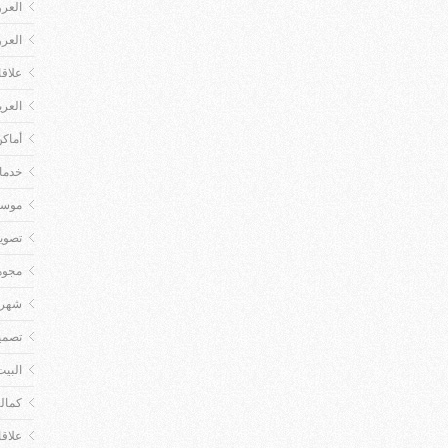
العر
العر
علاق
العر
أماكن
خدمات
موسي
تصوي
مجوه
شهر 
تصمي
البيت
كمال
علاق