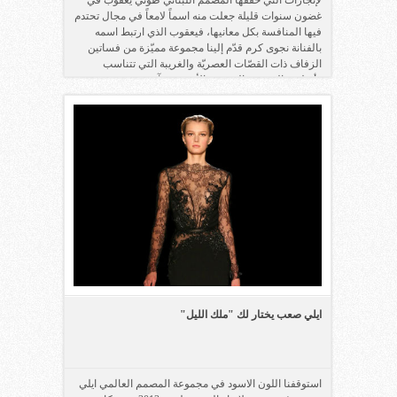
غضون سنوات قليلة جعلت منه اسماً لامعاً في مجال تحتدم
فيها المنافسة بكل معانيها، فيعقوب الذي ارتبط اسمه
بالفنانة نجوى كرم قدّم إلينا مجموعة مميّزة من فساتين
الزفاف ذات القصّات العصريّة والغريبة التي تتناسب
وأسلوب العروس الجريئة والأنيقة في آن.
ايلي صعب يختار لك "ملك الليل"
استوقفنا اللون الاسود في مجموعة المصمم العالمي ايلي