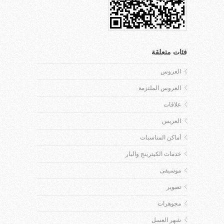
فئات متعلقة
العروس
العروس الملتزمة
علاقات
العريس
أماكن المناسبات
خدمات الكيترينج والبار
موسيقى
تصوير
مجوهرات
شهر العسل