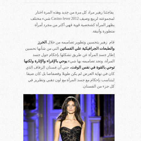
يفاجئنا زهير مراد كل مرة من جديد وهذه المرة اختار
لمجموعته لربيع وصيف 2012 Casino fever شيء مختلف
يظهر المرأة كشخصية قوية فهي أكثر من مجرد أمرأة
متطورة وأنيقة.
قام زهير بتحسين وتطوير تصاميمه من خلال
الخرز
والطبعات الجرافيكية علي الفساتين
التي من شأنها تحسين
إطار جسد المرأة عن طريق تشكلها بإحكام حول جسد
المرأة، ونجد تصاميمه بها شيء
يوحي بالإغراء والإثارة ولكنها
توحي بالقوة في نفس الوقت،
حتي أن فستان الزفاف الذي
كان في نهاية العرض لم يكن طويلا وفضفاضا بل كان ضيقا
ليتناسب بإحكام مع جسد المرأة مع لون ذهبي وتطريز في
كل جزء من الفستان.