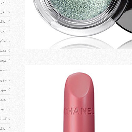
العر
العر
علاق
العر
أماكن
خدمات
موسي
تصوي
مجوه
شهر 
تصمي
البيت
كمال
علاق