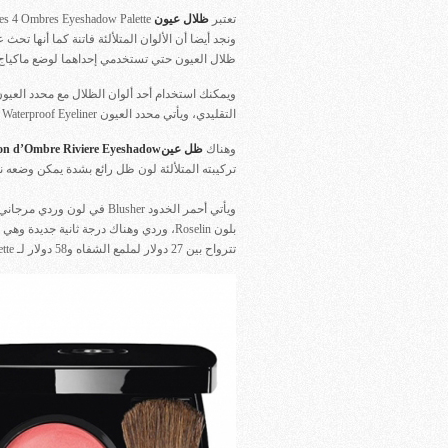
تعتبر
ظلال عيون
Les 4 Ombres Eyeshadow Palette نسخة محدودة رباعية تحتوي علي
ونجد أيضا أن الألوان المتلألئة فاتنة كما أنها تح
ظلال العيون حتي تستخدمي إحداهما لوضع ماكياج 
التقليدي، ويأتي محدد العيون Style Yeox Waterproof Eyeliner بلون الـ Beige Claire.
وهناك
ظل عينIllusion d’Ombre Riviere Eyeshadow
تركيبته المتلألئة لون ظل رائع بشدة يمكن وضعه ن
تترواح بين 27 دولار لملمع الشفاه و58 دولار لـ Ombres Eyeshadow Palette.