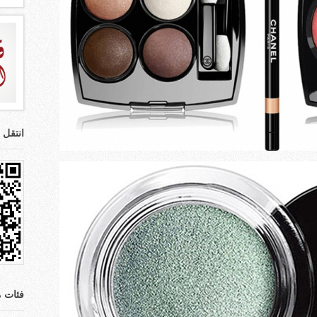
انتقل 
فئات م