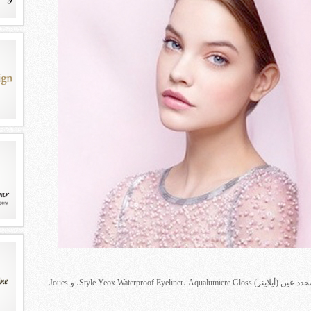
Illusion d’Ombre Riviere Eyeshadow ، محدد عين (أيلاينر) Style Yeox Waterproof Eyeliner، Aqualumiere Gloss، و Joues