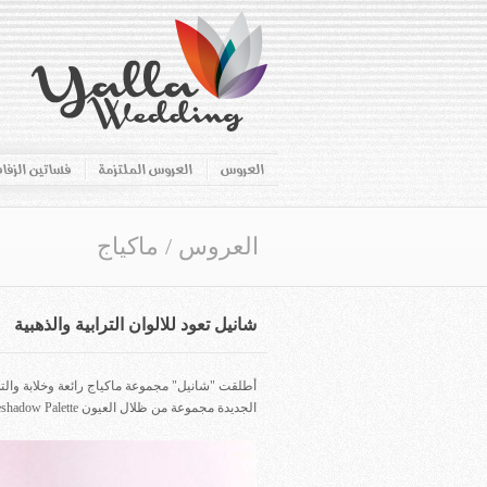
العروس
العروس الملتزمة
فساتين الزفا
العروس
/
ماكياج
شانيل تعود للالوان الترابية والذهبية
أطلقت "شانيل" مجموعة ماكياج رائعة وخلابة وال
الجديدة مجموعة من ظلال العيون Les 4 Ombres Eyeshadow Palette.