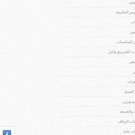
وس
وس الملتزمة
ات
يس
 المناسبات
 الكيترينج والبار
قى
ر
رات
العسل
م وتزين
 والحديقة
يات الزفاف
ات عامة