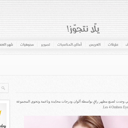
ف
علاقات
العريس
أماكن المناسبات
تصوير
مجوهرات
شهر الع
تي وجدت لصنع مظهر راقٍ بواسطة ألوان ودرجات محايدة وناعمة.وتحوي المجموعة