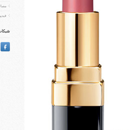
مصالح
فيديو
شبكات 