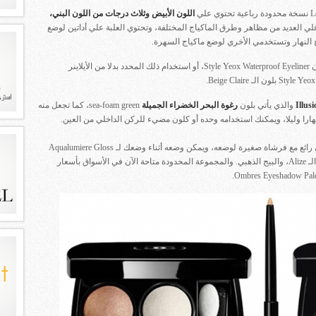
اللون الأبيض وثلاث درجات من اللون البني،
ث علي العديد من مظاهر وطرق الماكياج المختلفة، وتحتوي العلبة علي أداتين لوضع
النهار وتستخدمي الأخري لوضع ماكياج السهرة.
ويمكنك استخدام أحد ألوان الظلال مع محدد العيون Style Yeox Waterproof Eyeliner، أو استخدام ذلك المحدد بدلا من الأيلاينر
والذي يأتي بلون
رغوة البحر الخضراء الجميلة
sea-foam green، كما تجعل منه
هارا وليلا، ويمكنك استخدامه وحده أو كلون مضيء للركن الداخلي من العين.
ويأتي أحمر الخدود Blusher في لون وردي مرجاني رائع مع فرشاة صغيرة لوضعه، ويمكن وضعه أثناء وضعك لـ Aqualumiere Gloss
بلون Roselin، وردي وهناك درجة ثانية جديدة وهي الـ Alize، والبيج الذهبي. والمجموعة المحدودة متاحة الآن في الأسواق بأسعار