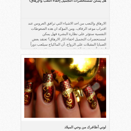
هل يمكن لمستحضرات التجميل إخفاء التعب والإرهاق؟
الارهاق والتعب من احد الاشياء التي ترافق العروس عند
اقتراب موعد الزفاف، ومن المؤكد ان هذه الضغوطات
النفسية ستؤثر على نظارة البشرة فهل يمكن
لمستحضرات التجميل اخفاء اثار الارهاق؟ تعتقد بعض
الصبايا المقبلات على الزواج، أن الماكياج سيلعب دوراً
أساسياً فى إخفاء آثار التعب عن وجوههن، لكن هذا ليس ...
لوني أظافرك من وحي الميلاد