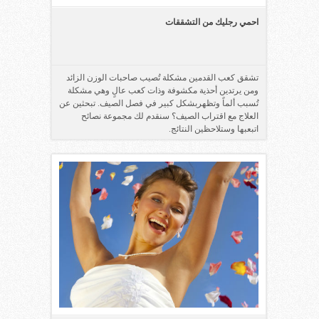
احمي رجليك من التشققات
تشقق كعب القدمين مشكلة تُصيب صاحبات الوزن الزائد
ومن يرتدين أحذية مكشوفة وذات كعب عالٍ وهي مشكلة
تُسبب ألماً وتظهربشكل كبير في فصل الصيف. تبحثين عن
العلاج مع اقتراب الصيف؟ سنقدم لك مجموعة نصائح
اتبعبها وستلاحظين النتائج.