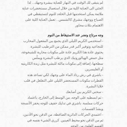
لم يتبقى لك الوقت في النهار للعناية ببشرة وجهك... لذا
الجئي الى العناية اللية من خلال استعمال مستحضرات عناية
ملائمة يمكن استخدمها قبل الخلةد للنوم لتستيقظي في
الصباح ووجهك مشرق كالشمس... تعمل العناية اللية على
الاهتمام بثلاث محاور
وجه مرتاح ونضر عند الاستيقاظ من النوم
- استخدمي الكريم الليلي الذي يجمع بين المفعول المحارب
للتجاعيد وتوفير أكبر قدر ممكن من الترطيب للبشرة.
يحتوي عادة هذا الكريم عادة على مكونات محاربة للشيخوخة،
مثل حمض الهيالورونيك الذي يرطب البشرة ويملّس
سطحها، إضافة إلى مكونات مالئة للبشرة مثل زبدة الكاريتيه
أو الغليسرين.
- باشري في رش رذاذ الماء على وجهك لكي تساعد هذه
القطرات مكونات المستحضر الليلي على التغلغل في قلب
خلايا البشرة.
- سخني الكريم بين أصابعك
- ثم ابسطيه على الوجه، من الوسط إلى الخارج، باعتماد
حركات مملسة. باشري في تدليك خفيف للوجه يحفز الأنسجة
ويشدّ القسمات.
- اعتمدي الحركات الدائرية الضاغطة، من الذقن نحو الأذنين،
ثم من الذقن نحو محيط العينين. كرري الشيء نفسه في
القسم العلوي من الوجه.