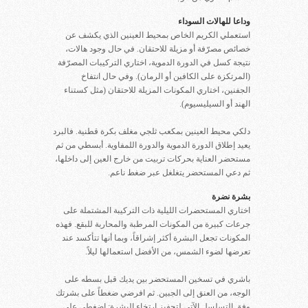
وداعا للهالات السوداء
استعملي الكريم الخاص بمحيط العينين الذي يكشف عن
خصائص مصرّفة أو مزيلة للاحتقان. في حال وجود هالات،
نتيجة كسل في الدورة الدموية، اختاري التركيبات المصرّفة
(المرتكزة على الكافين أو الرمان). وفي حال انتفاخ
الجفنين، اختاري المكونات المزيلة للاحتقان (مثل كستناء
الهند أو السيليسيوم).
دلكي محيط العينين بمكعب ثلجي مغلف بكرة قطنية. فالبرد
يعيد إطلاق الدورة الدموية والدورة اللمفاوية. أبسطي من ثم
مستحضر العناية بحركات تربيت من خارج العين إلى داخلها،
ثم دعي المستحضر يتغلغل عبر ضغط ناعم.
بشرة نضرة
اختاري المستحضرات الليلية ذات التركيبة المشتملة على
جرعات كبيرة من المكونات المرطبة والمحاربة للبقع. فهذه
المكونات تجعل البشرة أكثر إشراقاً، وبما أنها تتأكسد عند
تعرضها لضوء الشمس، من الأفضل استعمالها ليلاً.
باشري في تسخين المستحضر بين يديك قبل بسطه على
الوجه، من العنق إلى الجبين. ثم افرضي ضغطاً على بشرتك
وفق التسلسل الآتي لتحفيز ارتخاء البشرة: إضغطي على