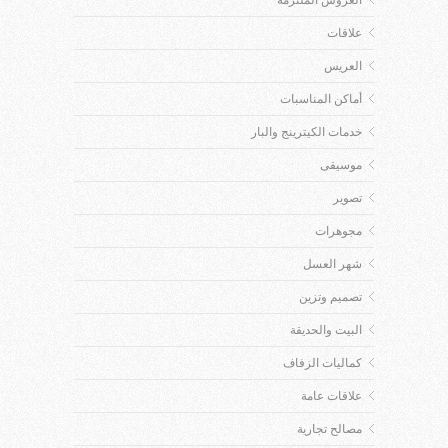
العروس الملتزمة
علاقات
العريس
أماكن المناسبات
خدمات الكيترينج والبار
موسيقى
تصوير
مجوهرات
شهر العسل
تصميم وتزين
البيت والحديقة
كماليات الزفاف
علاقات عامة
مصالح تجارية