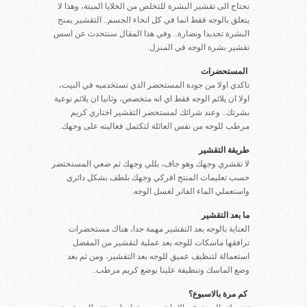
نحتاج الى تقشير البشرة للتخلص من الخلايا الميتة، وهذا لا
يتعلق بالوجه فقط انما في كل انحاء الجسم.. التقشير يمنح
البشرة تجديدا ونضارة.. وفي هذا المقال سنتحدث عن اسس
تقشير بشرة الوجه في المنزل.
المستحضرات
تاكدي اولا من جودة المستحضر الذي تستخدميه في البيت،
اولا ان يلائم الوجه فقط اي انه متخصص، وثانيا ان يلائم نوعية
بشرتك.. وعند شرائك لمستحضر التقشير اختاري كريم
مرطب للوجه من نفس العائلة لتكتمل فعاليته على وجهك.
طريقة التقشير
لا تقشري وجهك وهو جاف، بللي وجهك ثم ضعي المستحتضر
حسب تعليمات المنتج افركي وجهك بلطف بشكل دائري
واستعملي الماء الفاتر لغسل الوجه.
ما بعد التقشير
العناية بالوجه بعد التقشير مهمة جدا، هناك مستحضرات
ترافقها ماسكات للوجه بعد عملية لتقشير من المفضل
استعمالة لتنظيف عميق للوجه بعد التقشير، ومن ثم بعد
وضع الماسك وتنظيفة علينا بوضع كريم مرطب..
كم مرة بالاسبوع؟