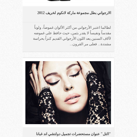
الارجواني بطل مجموعة ماركة لانكوم لخريف 2012
لطالما اعتبر الأرجواني من أكثر الألوان غموضاً، ولوناً
مقدساً ونفيساً لا يقدر بثمن، حيث حافظ على غموضه
لآلاف السنين.يعد اللون الأرجواني القديم كنزاً بحراسة
مشددة... فعلى مر القرون...
"التل" عنوان مستحضرات تجميل دولتشي اند غبانا