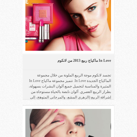
In Love ماكياج ربيع 2013 من لانكوم
تجسد لانكوم موجة الربيع الملونة من خلال مجموعة
الماكياج الجديدة In Love. تتميز مجموعة ماكياج In Love
المثيرة والمناسبة لتجميل جميع ألوان البشرات بسهولة،
بطراز الربيع العصري. ألوان نابضة بالحياة مستوحاة من
إشراقة الربيع (الزهري المشع، والمرجاني المتوهج، إلى
جانب الفيروزي والبنفسجي)،..