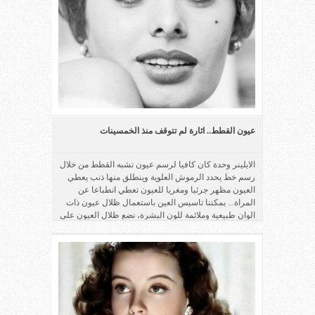
عيون القطط.. اثارة لم تتوقف منذ الخمسينات
الايلينر وحدة كان كافيا لرسم عيون تشبه القطط من خلال
رسم خط يحدد الرموش العلوية وينطلق منها ذنب يعطي
العيون مظهر جرئيا ومغريا للعيون تعطي انطباعا عن
المراة... يمكننا تاسيس العين باستعمال ظلال عيون ذات
الوان طبيعية وملائمة للون البشرة، نضع ظلال العيون على
كل الجفن ثم نبدأ برسم خط الايلينر من الخارج للداخل
ونخفف