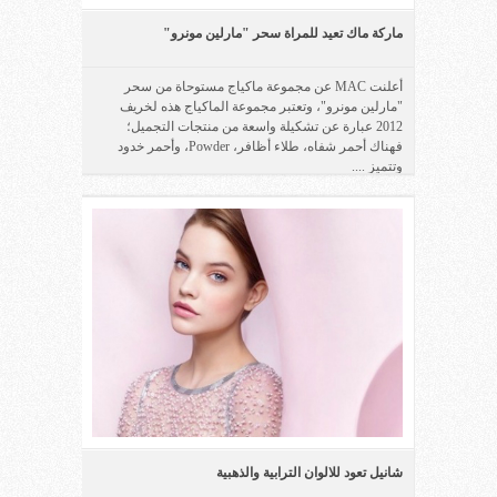
ماركة ماك تعيد للمراة سحر "مارلين مونرو"
أعلنت MAC عن مجموعة ماكياج مستوحاة من سحر
"مارلين مونرو"، وتعتبر مجموعة الماكياج هذه لخريف
2012 عبارة عن تشكيلة واسعة من منتجات التجميل؛
فهناك أحمر شفاه، طلاء أظافر، Powder، وأحمر خدود
وتتميز ....
شانيل تعود للالوان الترابية والذهبية