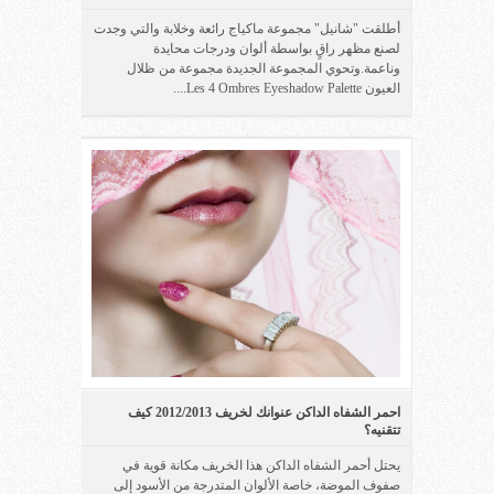
أطلقت "شانيل" مجموعة ماكياج رائعة وخلابة والتي وجدت
لصنع مظهر راقٍ بواسطة ألوان ودرجات محايدة
وناعمة.وتحوي المجموعة الجديدة مجموعة من ظلال
العيون Les 4 Ombres Eyeshadow Palette....
احمر الشفاه الداكن عنوانك لخريف 2012/2013 كيف
تتقنيه؟
يحتل أحمر الشفاه الداكن هذا الخريف مكانة قوية في
صفوف الموضة، خاصة الألوان المتدرجة من الأسود إلى