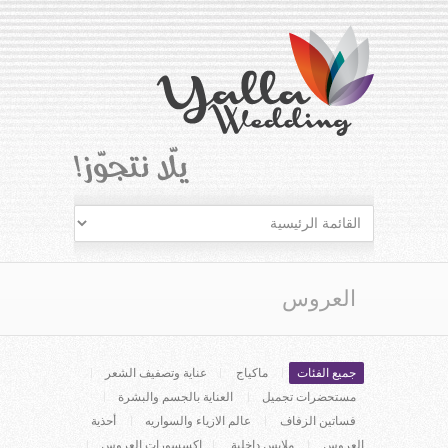
العروس
جميع الفئات
ماكياج
عناية وتصفيف الشعر
مستحضرات تجميل
العناية بالجسم والبشرة
فساتين الزفاف
عالم الازياء والسواريه
أحذية
العروس
ملابس داخلية
إكسسورات العروس