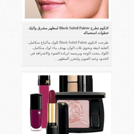
لانكوم تطرح Blush Subtil Palette لمظهر مشرق واليك
خطوات استعماله
طرحت لانكوم Blush Subtil Palette للوك ماكياج متكامل،
العلبة انيقة وتحوي ثلاث الوان بهدف بناء لوك متكامل،
اللوك ينحت الوجه ويرسمه لزيادة الضوء والاشراقة في
الخدود وعند العيون ولتعزز المظهر ...