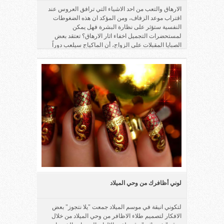
الارهاق والتعب من احد الاشياء التي ترافق العروس عند
اقتراب موعد الزفاف، ومن المؤكد ان هذه الضغوطات
النفسية ستؤثر على نظارة البشرة فهل يمكن
لمستحضرات التجميل اخفاء اثار الارهاق؟ تعتقد بعض
الصبايا المقبلات على الزواج، أن الماكياج سيلعب دوراً
أساسياً فى إخفاء آثار التعب عن وجوههن، لكن هذا ليس ...
لوني أظافرك من وحي الميلاد
لتكوني انيقة في موسم الميلاد جمعت "يلا نتجوز" بعض
الافكار لتصميم طلاء الاظافر من وحي الميلاد من خلال