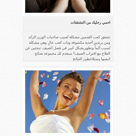
احمي رجليك من التشققات
تشقق كعب القدمين مشكلة تُصيب صاحبات الوزن الزائد
ومن يرتدين أحذية مكشوفة وذات كعب عالٍ وهي مشكلة
تُسبب ألماً وتظهربشكل كبير في فصل الصيف. تبحثين عن
العلاج مع اقتراب الصيف؟ سنقدم لك مجموعة نصائح
اتبعبها وستلاحظين النتائج.